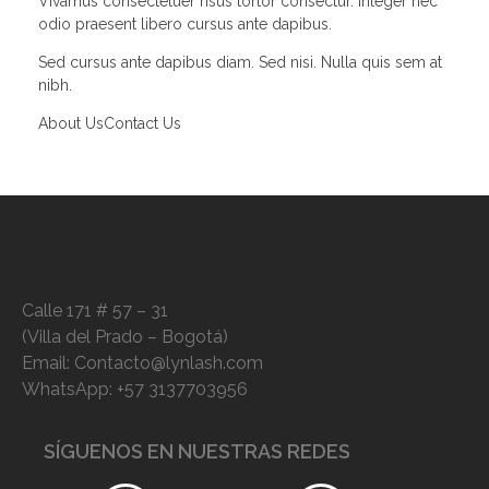
Vivamus consectetuer risus tortor consectur. Integer nec
odio praesent libero cursus ante dapibus.
Sed cursus ante dapibus diam. Sed nisi. Nulla quis sem at
nibh.
About Us
Contact Us
Calle 171 # 57 – 31
(Villa del Prado – Bogotá)
Email: Contacto@lynlash.com
WhatsApp: +57 3137703956
SÍGUENOS EN NUESTRAS REDES