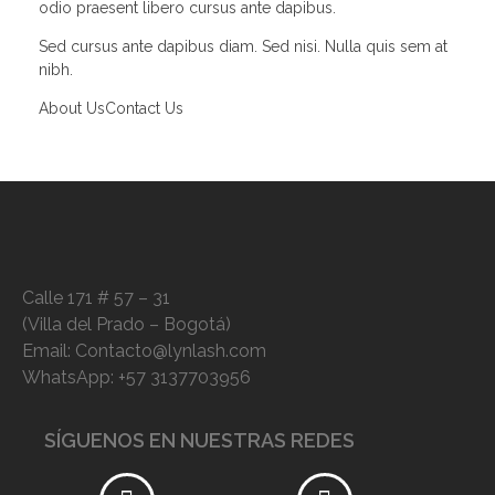
odio praesent libero cursus ante dapibus.
Sed cursus ante dapibus diam. Sed nisi. Nulla quis sem at
nibh.
About Us
Contact Us
Calle 171 # 57 – 31
(Villa del Prado – Bogotá)
Email: Contacto@lynlash.com
WhatsApp: +57 3137703956
SÍGUENOS EN NUESTRAS REDES