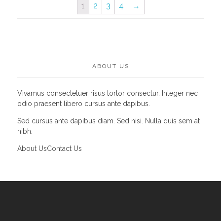
1
2
3
4
→
ABOUT US
Vivamus consectetuer risus tortor consectur. Integer nec
odio praesent libero cursus ante dapibus.
Sed cursus ante dapibus diam. Sed nisi. Nulla quis sem at
nibh.
About Us
Contact Us