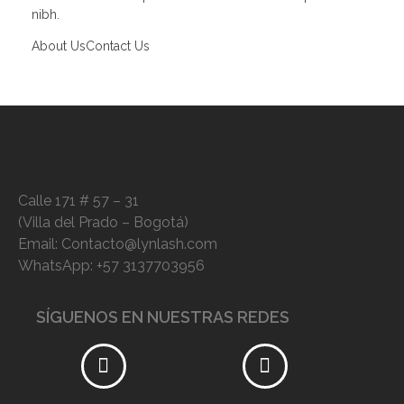
nibh.
About Us
Contact Us
Calle 171 # 57 – 31
(Villa del Prado – Bogotá)
Email: Contacto@lynlash.com
WhatsApp: +57 3137703956
SÍGUENOS EN NUESTRAS REDES