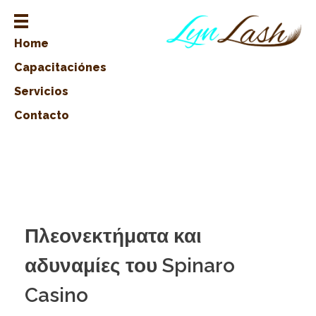
Home
Capacitaciónes
Servicios
Contacto
Πλεονεκτήματα και
αδυναμίες του Spinaro
Casino