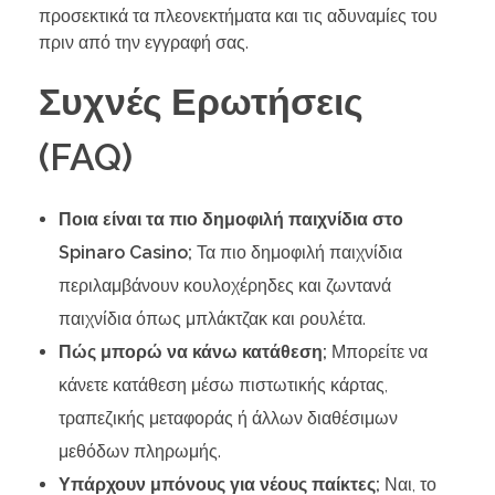
προσεκτικά τα πλεονεκτήματα και τις αδυναμίες του
πριν από την εγγραφή σας.
Συχνές Ερωτήσεις
(FAQ)
Ποια είναι τα πιο δημοφιλή παιχνίδια στο
Spinaro Casino;
Τα πιο δημοφιλή παιχνίδια
περιλαμβάνουν κουλοχέρηδες και ζωντανά
παιχνίδια όπως μπλάκτζακ και ρουλέτα.
Πώς μπορώ να κάνω κατάθεση;
Μπορείτε να
κάνετε κατάθεση μέσω πιστωτικής κάρτας,
τραπεζικής μεταφοράς ή άλλων διαθέσιμων
μεθόδων πληρωμής.
Υπάρχουν μπόνους για νέους παίκτες;
Ναι, το