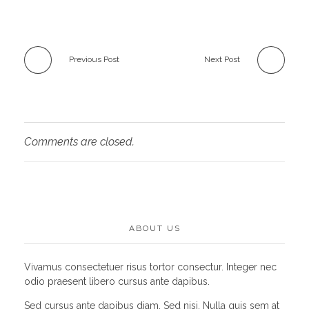
Previous Post
Next Post
Comments are closed.
ABOUT US
Vivamus consectetuer risus tortor consectur. Integer nec
odio praesent libero cursus ante dapibus.
Sed cursus ante dapibus diam. Sed nisi. Nulla quis sem at