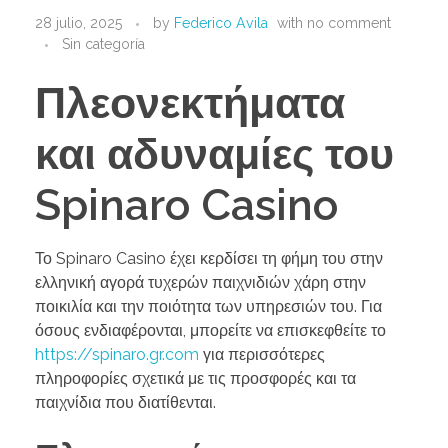
28 julio, 2025
by
Federico Avila
with
no comment
Sin categoría
Πλεονεκτήματα
και αδυναμίες του
Spinaro Casino
Το Spinaro Casino έχει κερδίσει τη φήμη του στην
ελληνική αγορά τυχερών παιχνιδιών χάρη στην
ποικιλία και την ποιότητα των υπηρεσιών του. Για
όσους ενδιαφέρονται, μπορείτε να επισκεφθείτε το
https://spinaro.gr.com
για περισσότερες
πληροφορίες σχετικά με τις προσφορές και τα
παιχνίδια που διατίθενται.